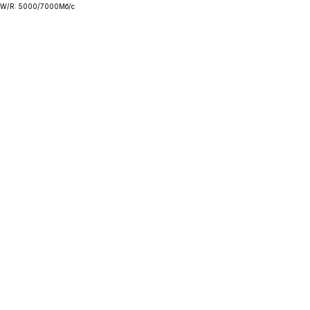
W/R: 5000/7000Мб/с